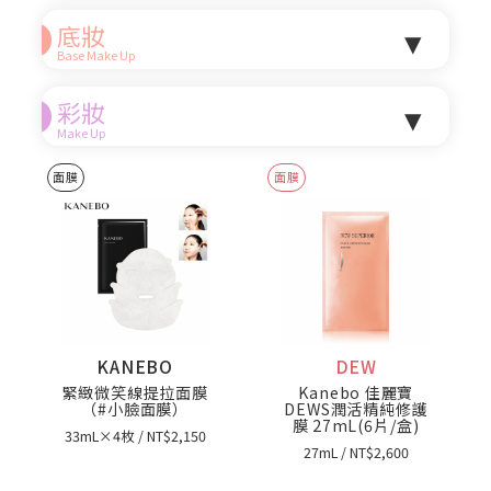
▾
底妝
Base Make Up
▾
彩妝
Make Up
面膜
面膜
KANEBO
DEW
緊緻微笑線提拉面膜
Kanebo 佳麗寶
（#小臉面膜）
DEWS潤活精純修護
膜 27mL(6片/盒)
33mL×4枚 / NT$2,150
27mL / NT$2,600