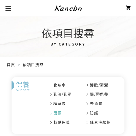
依項目搜尋
BY CATEGORY
首頁
依項目搜尋
保養
化妝水
卸妝/清潔
Skincare
乳液/乳霜
眼/唇保養
精華液
去角質
面膜
防護
特殊保養
酵素洗顏粉