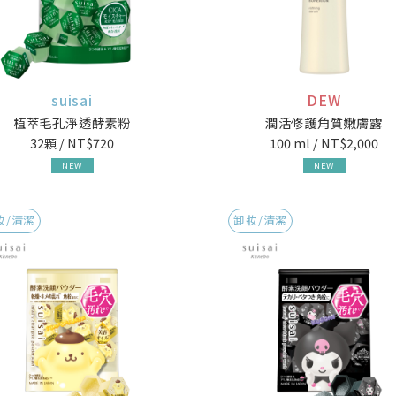
suisai
DEW
植萃毛孔淨透酵素粉
潤活修護角質嫩膚露
32顆 / NT$720
100 ml / NT$2,000
NEW
NEW
妝/清潔
卸妝/清潔