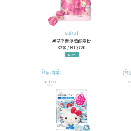
suisai
果萃平衡淨透酵素粉
32顆 / NT$720
NEW
卸妝/清潔
卸