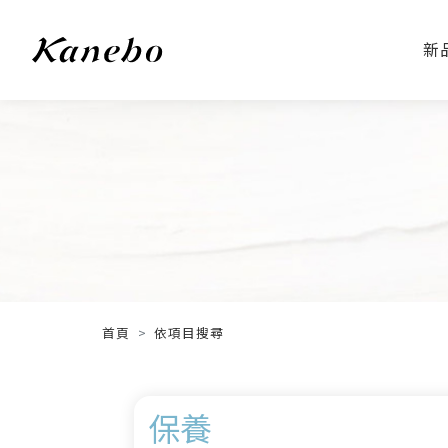
新
首頁
依項目搜尋
保養