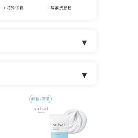
特殊保養
酵素洗顏粉
▾
▾
卸妝/清潔