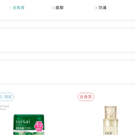
去角質
面膜
防護
妝/清潔
去角質