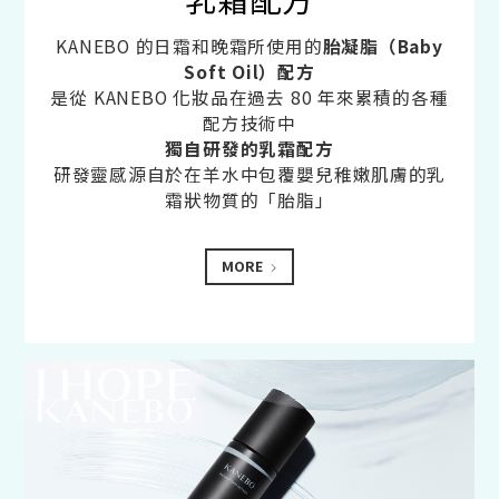
KANEBO 的日霜和晚霜所使用的
胎凝脂（Baby
Soft Oil）配方
是從 KANEBO 化妝品在過去 80 年來累積的各種
配方技術中
獨自研發的乳霜配方
研發靈感源自於在羊水中包覆嬰兒稚嫩肌膚的乳
霜狀物質的「胎脂」
MORE