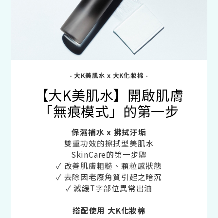
- 大K美肌水 x 大K化妝棉 -
【大K美肌水】開啟肌膚
「無痕模式」的第一步
保濕補水 x 拂拭汙垢
雙重功效的擦拭型美肌水
SkinCare的第一步驟
✓ 改善肌膚粗糙、顆粒感狀態
✓ 去除因老廢角質引起之暗沉
✓ 減緩T字部位異常出油
搭配使用 大K化妝棉