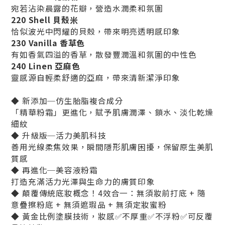
宛若沾染晨露的花瓣，營造水潤柔和氛圍
220 Shell 貝殼米
恰似波光中閃耀的貝殼，帶來明亮透明感印象
230 Vanilla 香草色
有如香氣四溢的香草，散發豐潤溫和氛圍的中性色
240 Linen 亞麻色
靈感源自輕柔舒適的亞麻，帶來清新潔淨印象
◆ 新添加─仿生胎脂複合成分
「精華粉霜」更進化，賦予肌膚潤澤、鎖水、淡化乾燥
細紋
◆ 升級版─活力美肌科技
善用光線柔焦效果，瞬間隱形肌膚困擾，保留原生美肌
質感
◆ 再進化─美容液粉霜
打造充滿活力光澤與生命力的膚質印象
◆ 顛覆傳統底妝概念！4效合一：無須妝前打底 + 隨
意疊擦粉底 + 無須遮瑕品 + 無須定妝蜜粉
◆ 黃金比例塗膜技術，妝感✅不厚重✅不浮粉✅可反覆