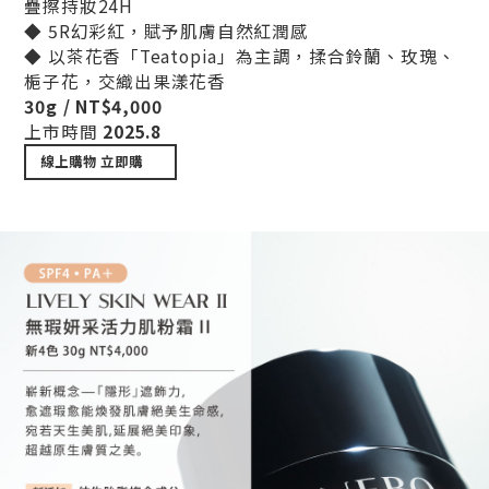
疊擦持妝24H
◆ 5R幻彩紅，賦予肌膚自然紅潤感
◆ 以茶花香「Teatopia」為主調，揉合鈴蘭、玫瑰、
梔子花，交織出果漾花香
30g / NT$4,000
上市時間
2025.8
線上購物
立即購