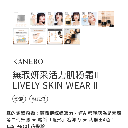
無瑕妍采活力肌粉霜Ⅱ
LIVELY SKIN WEAR Ⅱ
粉霜
粉底液
真的濾鏡粉霜：顛覆傳統遮瑕力‧連AI都誤認為是素顏
第二代升級 ★ 嶄新「隱形」遮飾力 ★ 共推出4色：
125 Petal 花瓣粉