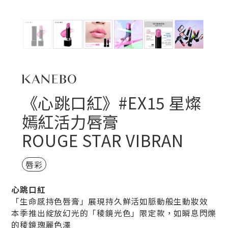
《心跳口紅》#EX15 星燦
嫣紅活力唇膏
ROUGE STAR VIBRAN
唇彩
心跳口紅
「生命感持色唇膏」展現持久鮮活如脈動般生動妝效
本季推出綻放幻光的「稜鏡光色」限定款，如瞬息閃爍
的稜鏡瑰麗色澤