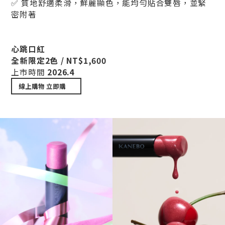
✅ 質地舒適柔滑，鮮麗顯色，能均勻貼合雙唇，並緊
密附著
心跳口紅
全新限定2色 / NT$1,600
上市時間
2026.4
線上購物
立即購