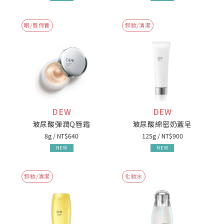
眼/唇保養
卸妝/清潔
DEW
DEW
玻尿酸彈潤Q唇霜
玻尿酸綿密奶蓋皂
8g / NT$640
125g / NT$900
NEW
NEW
卸妝/清潔
化妝水