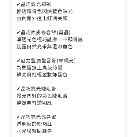
✔晶巧霓光頰彩
輕透莓粉色閃爍藍色珠光
由內而外透出紅潤美顏
✔晶巧柔膚修容餅(霓晶)
淨透光色輕巧融膚，不顯粉感
綻露自然光采與澄澈血色
✔魅力豐潤艷唇膏(絲緞光)
為雙唇披上高級絲緞
鮮亮粉紅輕盈妝飾唇色
✔晶巧霓光睫毛膏
霓光四射的彩色睫毛膏
鮮艷帶有透明感
✔晶巧霓光亮唇蜜
透明感的粉嫩紅
水光膜緊貼雙唇