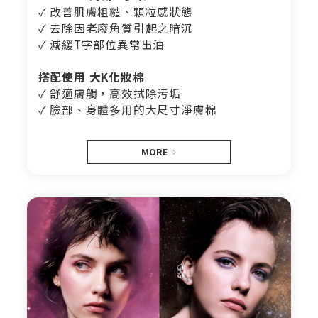
✓ 改善肌膚粗糙、顆粒感狀態
✓ 去除因老廢角質引起之暗沉
✓ 減緩T字部位異常出油
搭配使用 大K化妝棉
✓ 舒適膚觸，高效拭除污垢
✓ 臉部、身體多用的大尺寸淨膚棉
MORE