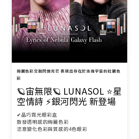
絢麗色彩交融閃爍光芒 表現出存在於浩瀚宇宙的壯麗色
彩
🪐宙無限🪐 LUNASOL ⭐️星
空情詩 ⚡️銀河閃光 新登場
✔晶巧霓光眼彩盒
散發透明感的絢麗色彩
恣意變化色彩與質感的4色眼彩