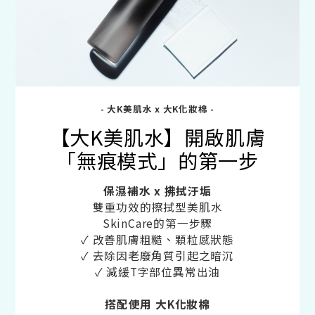
- 大K美肌水 x 大K化妝棉 -
【大K美肌水】開啟肌膚
「無痕模式」的第一步
保濕補水 x 拂拭汙垢
雙重功效的擦拭型美肌水
SkinCare的第一步驟
✓ 改善肌膚粗糙、顆粒感狀態
✓ 去除因老廢角質引起之暗沉
✓ 減緩T字部位異常出油
搭配使用 大K化妝棉