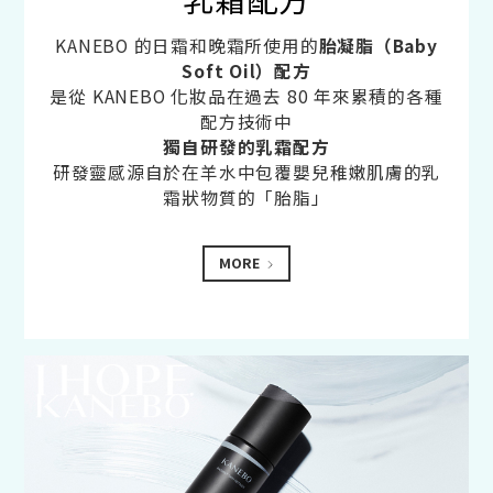
KANEBO 的日霜和晚霜所使用的
胎凝脂（Baby
Soft Oil）配方
是從 KANEBO 化妝品在過去 80 年來累積的各種
配方技術中
獨自研發的乳霜配方
研發靈感源自於在羊水中包覆嬰兒稚嫩肌膚的乳
霜狀物質的「胎脂」
MORE