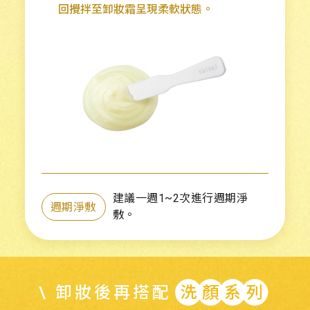
回攪拌至卸妝霜呈現柔軟狀態。
建議一週1~2次進行週期淨
週期淨敷
敷。
\ 卸妝後再搭配
洗顏系列