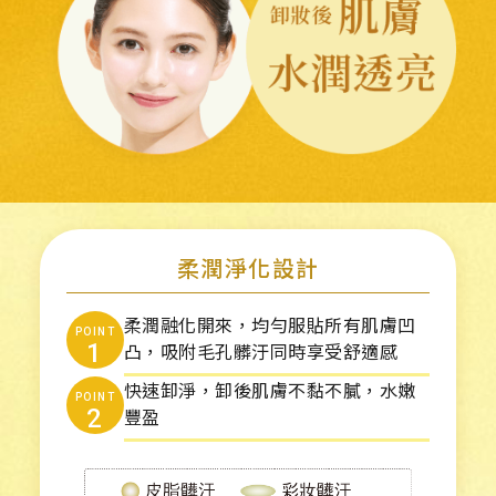
柔潤淨化設計
柔潤融化開來，均勻服貼所有肌膚凹
POINT
1
凸，吸附毛孔髒汙同時享受舒適感
快速卸淨，卸後肌膚不黏不膩，
水嫩
POINT
2
豐盈