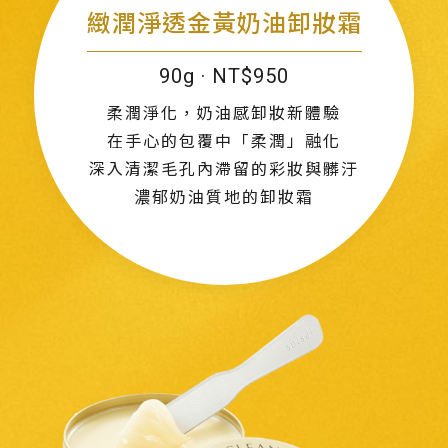
緻潤淨透金黃奶油卸妝霜
90g · NT$950
柔潤淨化，奶油感卸妝新體驗
在手心的包覆中「柔潤」融化
深入清潔毛孔內滯留的彩妝與髒汙
濃郁奶油質地的卸妝霜