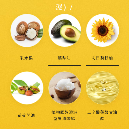
濕) /
酪梨油
向日葵籽油
乳木果
植物固醇澳洲
三辛酸葵酸甘油
荷荷芭油
堅果油酸酯
酯