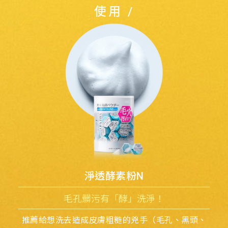
使用 /
淨透酵素粉N
毛孔髒污有「酵」洗淨！
推薦給想洗去造成皮膚粗糙的兇手
（毛孔、黑頭、