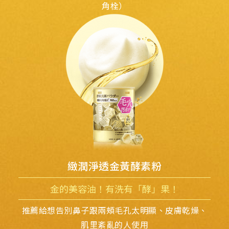
角栓）
緻潤淨透金黃酵素粉
金的美容油！有洗有「酵」果！
推薦給想告別鼻子跟兩頰毛孔太明顯、
皮膚乾燥、
肌里紊亂的人使用