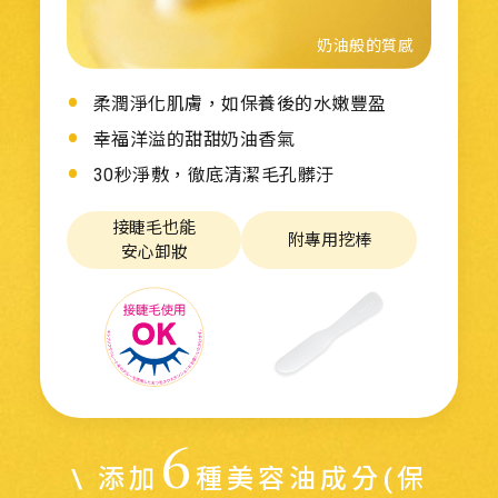
奶油般的質感
柔潤淨化肌膚，如保養後的水嫩豐盈
幸福洋溢的甜甜奶油香氣
30秒淨敷，徹底清潔毛孔髒汙
接睫毛也能
附專用挖棒
安心卸妝
6
\ 添加
種美容油成分(保