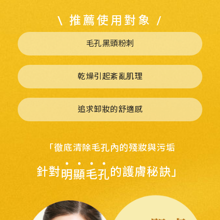
\ 推薦使用對象 /
毛孔黑頭粉刺
乾燥引起紊亂肌理
追求卸妝的舒適感
「徹底清除毛孔內的殘妝與污垢
針對
的護膚秘訣」
明顯毛孔