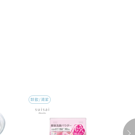
卸妝/清潔
卸妝/