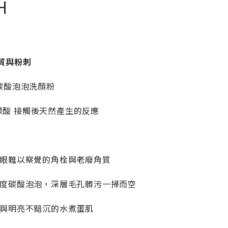
H
質與粉刺
碳酸泡泡洗顏粉
檸檬酸 接觸後天然產生的反應
肉眼難以察覺的角栓與老廢角質
密度碳酸泡泡，深層毛孔髒污一掃而空
層與明亮不黯沉的水煮蛋肌