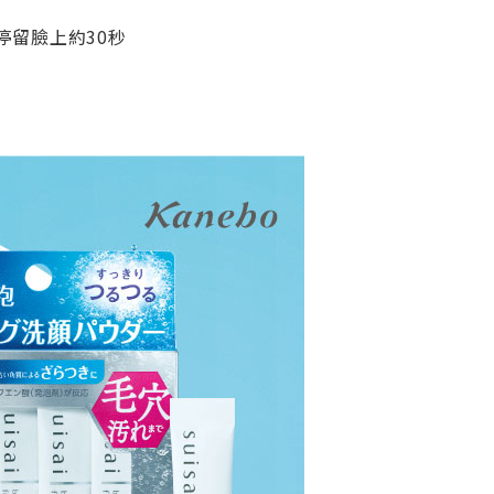
】
停留臉上約30秒