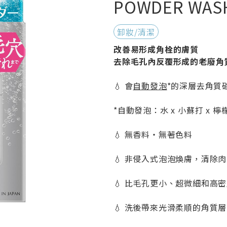
POWDER WAS
卸妝/清潔
改善易形成角栓的膚質
去除毛孔內反覆形成的老廢角
💧 會
自動發泡
*的深層去角質
*自動發泡：水 x 小蘇打 x 
💧 無香料‧無著色料
💧 非侵入式泡泡煥膚，清除
💧 比毛孔更小、超微細和高
💧 洗後帶來光滑柔順的角質