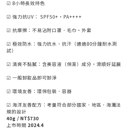
☑ 8小時長效持色
☑ 強力抗UV： SPF50+・PA++++
☑ 抗摩擦：不易沾附口罩．毛巾・外套
☑ 極效防水：強力抗水、抗汗（通過80分鐘耐水測
試）
☑ 清爽不黏膩：含美容液（保濕）成分，滑順好延展
☑ 一般卸妝品即可卸淨
☑ 環境友善：環保包裝．容器
☑ 海洋友善配方：考量符合部分國家．地區．海灘法
規的設計
40g / NT$730
上市時間
2024.4