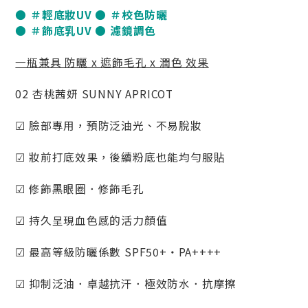
● ＃輕底妝UV ● ＃校色防曬
● ＃飾底乳UV ● 濾鏡調色
一瓶兼具 防曬 x 遮飾毛孔 x 潤色 效果
02 杏桃茜妍 SUNNY APRICOT
☑ 臉部專用，預防泛油光、不易脫妝
☑ 妝前打底效果，後續粉底也能均勻服貼
☑ 修飾黑眼圈．修飾毛孔
☑ 持久呈現血色感的活力顏值
☑ 最高等級防曬係數 SPF50+・PA++++
☑ 抑制泛油．卓越抗汗．極效防水．抗摩擦