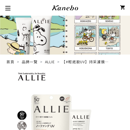
首頁
品牌一覽
ALLIE
【#輕底妝UV】持采濾鏡調
色UV防曬乳_杏桃粉色