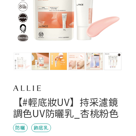
【#輕底妝UV】持采濾鏡
調色UV防曬乳_杏桃粉色
防曬
飾底乳