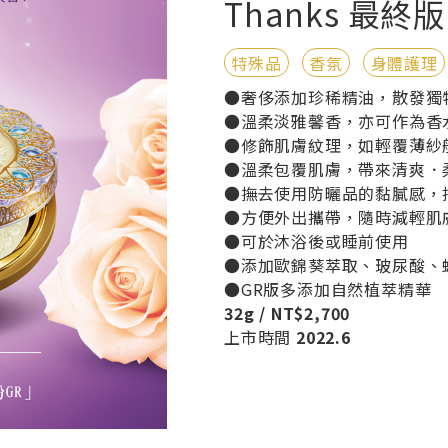
Thanks 最
特殊品
香氛
身體護理
●奢侈添加珍稀精油，散發獨特氣
●溫柔淡雅馨香，亦可作為香
●修飾肌膚紋理，如輕覆薄紗
●溫柔包覆肌膚，帶來清爽．
●撫去使用防曬品的黏膩感，
●方便外出攜帶，隨時減輕肌
●可於沐浴後或睡前使用
●添加歐錦葵萃取、玻尿酸、
●GR版多添加自然植萃精華
32g / NT$2,700
上市時間
2022.6