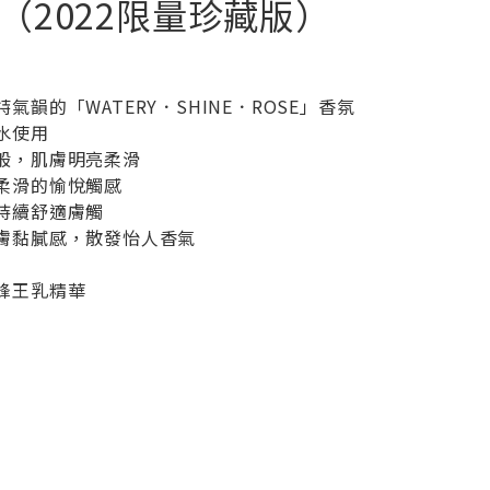
終版（2022限量珍藏版）
韻的「WATERY．SHINE．ROSE」香氛
水使用
般，肌膚明亮柔滑
柔滑的愉悅觸感
持續舒適膚觸
膚黏膩感，散發怡人香氣
蜂王乳精華