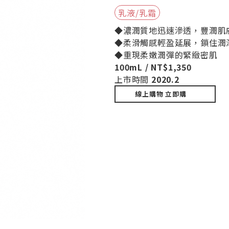
乳液/乳霜
◆濃潤質地迅速滲透，豐潤肌
◆柔滑觸感輕盈延展，鎖住潤
◆重現柔嫩潤彈的緊緻密肌
100mL / NT$1,350
上市時間
2020.2
線上購物
立即購