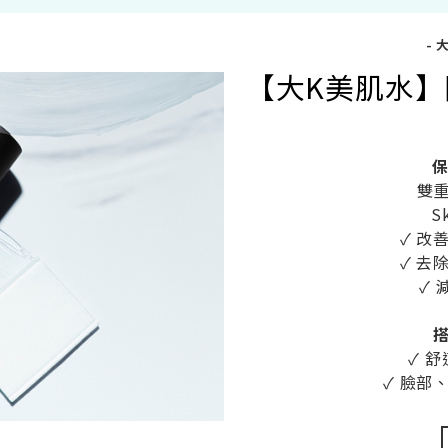
- 
【大K美肌水
保
雙
S
✓ 改
✓ 去
✓
✓ 
✓ 臉部