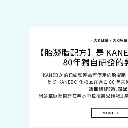
- 大K日霜 x 大K晚霜 
【胎凝脂配方】是 KAN
80年獨自研發的
KANEBO 的日霜和晚霜所使用的
胎凝脂（
是從 KANEBO 化妝品在過去 80 
獨自研發的乳霜配
研發靈感源自於在羊水中包覆嬰兒稚嫩肌
MORE