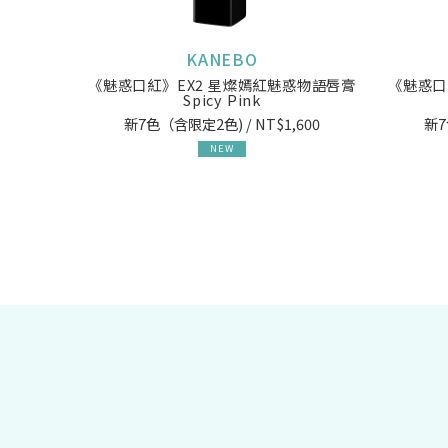
KANEBO
《魅惑口紅》EX2 星燦嫣紅魅惑物語唇膏
《魅惑口
Spicy Pink
新7色（含限定2色) / NT$1,600
新7
NEW