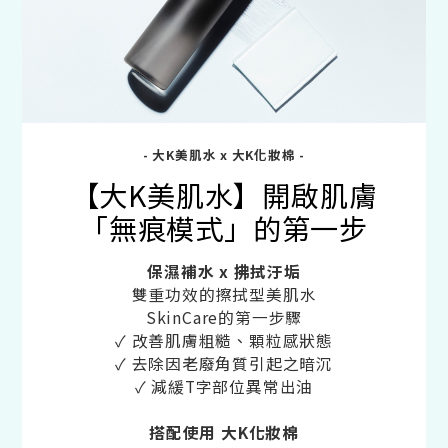
- 大K美肌水 x 大K化妝棉 -
【大K美肌水】開啟肌膚
「無痕模式」的第一步
保濕補水 x 拂拭汙垢
雙重功效的擦拭型美肌水
SkinCare的第一步驟
✓ 改善肌膚粗糙、顆粒感狀態
✓ 去除因老廢角質引起之暗沉
✓ 減緩T字部位異常出油
搭配使用 大K化妝棉