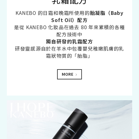
KANEBO 的日霜和晚霜所使用的
胎凝脂（Baby
Soft Oil）配方
是從 KANEBO 化妝品在過去 80 年來累積的各種
配方技術中
獨自研發的乳霜配方
研發靈感源自於在羊水中包覆嬰兒稚嫩肌膚的乳
霜狀物質的「胎脂」
MORE