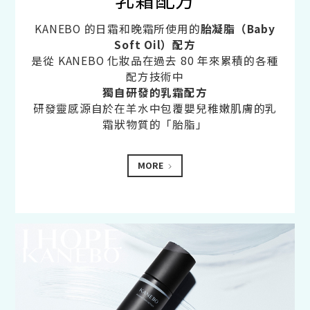
KANEBO 的日霜和晚霜所使用的
胎凝脂（Baby
Soft Oil）配方
是從 KANEBO 化妝品在過去 80 年來累積的各種
配方技術中
獨自研發的乳霜配方
研發靈感源自於在羊水中包覆嬰兒稚嫩肌膚的乳
霜狀物質的「胎脂」
MORE