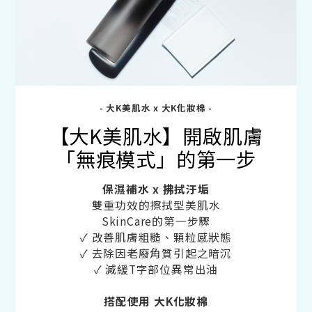
- 大K美肌水 x 大K化妝棉 -
【大K美肌水】開啟肌膚
「無痕模式」的第一步
保濕補水 x 拂拭汙垢
雙重功效的擦拭型美肌水
SkinCare的第一步驟
✓ 改善肌膚粗糙、顆粒感狀態
✓ 去除因老廢角質引起之暗沉
✓ 減緩T字部位異常出油
搭配使用 大K化妝棉